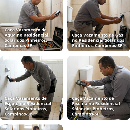
Caça Vazamento de
Água no Residencial
Caça Vazamento de Gás
Solar dos Pinheiros,
no Residencial Solar dos
Campinas‑SP
Pinheiros, Campinas‑SP
Caça Vazamento de
Caça Vazamento de
Esgoto no Residencial
Piscina no Residencial
Solar dos Pinheiros,
Solar dos Pinheiros,
Campinas‑SP
Campinas‑SP