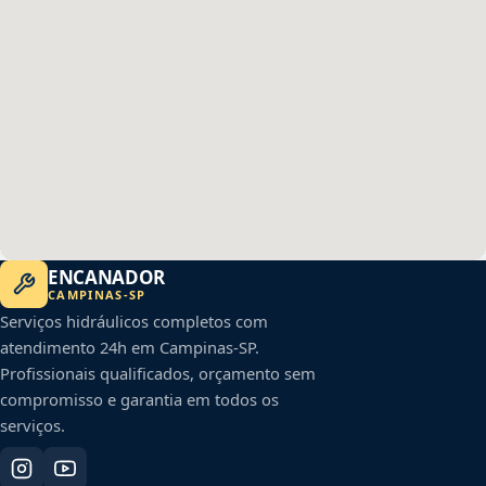
ENCANADOR
CAMPINAS
-
SP
Serviços hidráulicos completos com
atendimento 24h em
Campinas
-
SP
.
Profissionais qualificados, orçamento sem
compromisso e garantia em todos os
serviços.