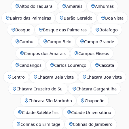
Altos do Taquaral
Amarais
Anhumas
Bairro das Palmeiras
Barão Geraldo
Boa Vista
Bosque
Bosque das Palmeiras
Botafogo
Cambuí
Campo Belo
Campo Grande
Campos dos Amarais
Campos Elíseos
Candangos
Carlos Lourenço
Cascata
Centro
Chácara Bela Vista
Chácara Boa Vista
Chácara Cruzeiro do Sul
Chácara Gargantilha
Chácara São Martinho
Chapadão
Cidade Satélite Íris
Cidade Universitária
Colinas do Ermitage
Colinas do Jambeiro