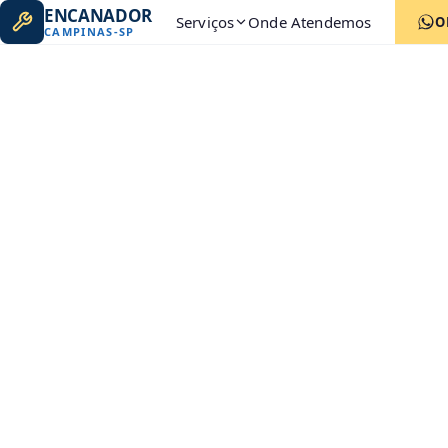
ENCANADOR
Serviços
Onde Atendemos
O
CAMPINAS
-
SP