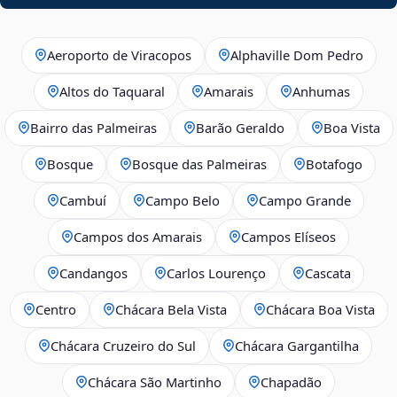
Aeroporto de Viracopos
Alphaville Dom Pedro
Altos do Taquaral
Amarais
Anhumas
Bairro das Palmeiras
Barão Geraldo
Boa Vista
Bosque
Bosque das Palmeiras
Botafogo
Cambuí
Campo Belo
Campo Grande
Campos dos Amarais
Campos Elíseos
Candangos
Carlos Lourenço
Cascata
Centro
Chácara Bela Vista
Chácara Boa Vista
Chácara Cruzeiro do Sul
Chácara Gargantilha
Chácara São Martinho
Chapadão