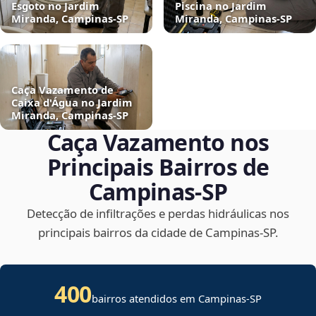
Esgoto no Jardim
Piscina no Jardim
Miranda, Campinas‑SP
Miranda, Campinas‑SP
Caça Vazamento de
Caixa d'Água no Jardim
Miranda, Campinas‑SP
Caça Vazamento nos
Principais Bairros de
Campinas‑SP
Detecção de infiltrações e perdas hidráulicas nos
principais bairros da cidade de Campinas‑SP.
400
bairros atendidos em Campinas-SP