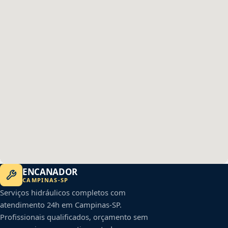
ENCANADOR
CAMPINAS
-
SP
Serviços hidráulicos completos com
atendimento 24h em
Campinas
-
SP
.
Profissionais qualificados, orçamento sem